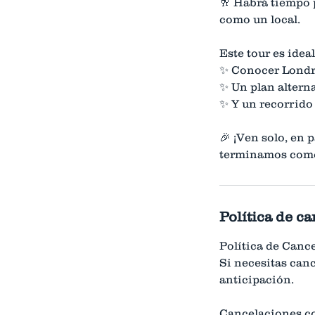
🥂 Habrá tiempo p
como un local.
Este tour es ideal
✨ Conocer Londr
✨ Un plan alterna
✨ Y un recorrido 
🎉 ¡Ven solo, en
terminamos como 
Política de c
Política de Canc
Si necesitas can
anticipación.
Cancelaciones co