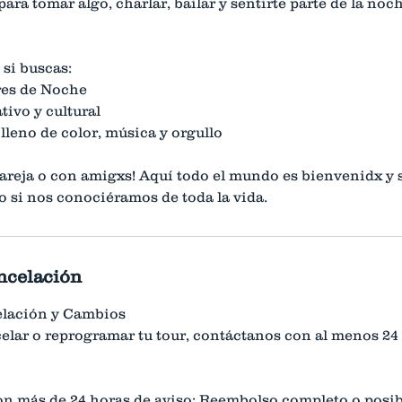
ara tomar algo, charlar, bailar y sentirte parte de la no
 si buscas:
es de Noche
tivo y cultural
lleno de color, música y orgullo
 pareja o con amigxs! Aquí todo el mundo es bienvenidx y
si nos conociéramos de toda la vida.
ancelación
elación y Cambios
celar o reprogramar tu tour, contáctanos con al menos 24
n más de 24 horas de aviso: Reembolso completo o posib