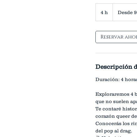
Desde
90
4 h
4
Desde 
libras
esterlinas
h
Reservar aho
Descripción d
Duración: 4 hora
Exploraremos 4 b
que no suelen apa
Te contaré histo
corazón queer de
Conocerás los ri
del pop al drag.