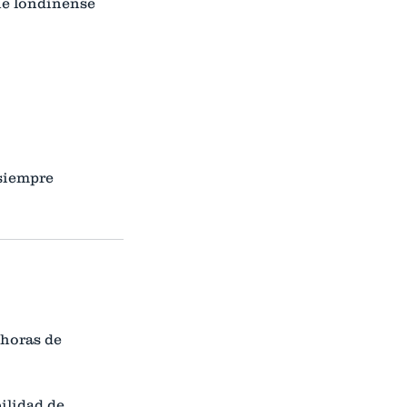
che londinense
 siempre
 horas de
ilidad de