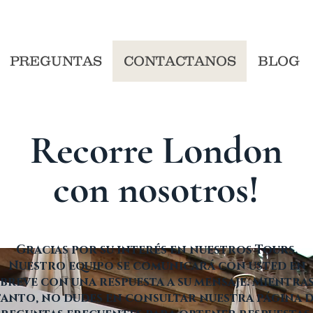
PREGUNTAS
CONTACTANOS
BLOG
Recorre London
con nosotros!
Gracias por su interés en nuestros Tours.
Nuestro equipo se comunicará con usted en
breve con una respuesta a su mensaje. Mientra
tanto, no dudes en consultar nuestra página 